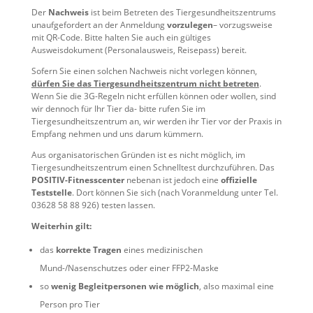
Der
Nachweis
ist beim Betreten des Tiergesundheitszentrums
unaufgefordert an der Anmeldung
vorzulegen
– vorzugsweise
mit QR-Code. Bitte halten Sie auch ein gültiges
Ausweisdokument (Personalausweis, Reisepass) bereit.
Sofern Sie einen solchen Nachweis nicht vorlegen können,
dürfen Sie das Tiergesundheitszentrum nicht betreten
.
Wenn Sie die 3G-Regeln nicht erfüllen können oder wollen, sind
wir dennoch für Ihr Tier da- bitte rufen Sie im
Tiergesundheitszentrum an, wir werden ihr Tier vor der Praxis in
Empfang nehmen und uns darum kümmern.
Aus organisatorischen Gründen ist es nicht möglich, im
Tiergesundheitszentrum einen Schnelltest durchzuführen. Das
POSITIV-Fitnesscenter
nebenan ist jedoch eine
offizielle
Teststelle
. Dort können Sie sich (nach Voranmeldung unter Tel.
03628 58 88 926) testen lassen.
Weiterhin gilt:
das
korrekte Tragen
eines medizinischen
Mund-/Nasenschutzes oder einer FFP2-Maske
so
wenig Begleitpersonen wie möglich
, also maximal eine
Person pro Tier