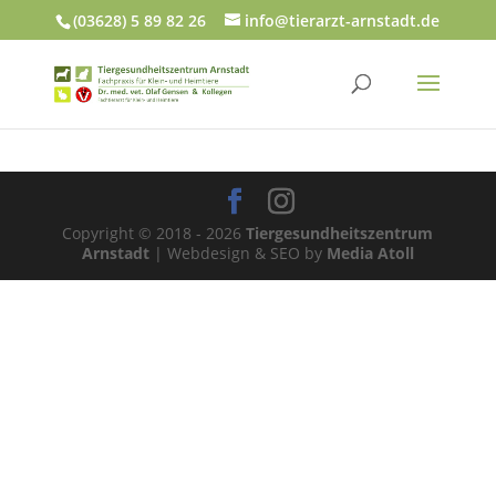
(03628) 5 89 82 26
info@tierarzt-arnstadt.de
Copyright © 2018 - 2026
Tiergesundheitszentrum
Arnstadt
| Webdesign & SEO by
Media Atoll