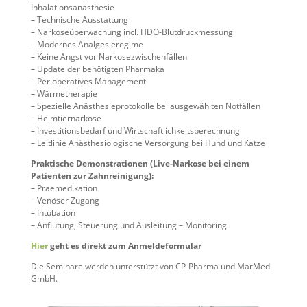
Inhalationsanästhesie
– Technische Ausstattung
– Narkoseüberwachung incl. HDO-Blutdruckmessung
– Modernes Analgesieregime
– Keine Angst vor Narkosezwischenfällen
– Update der benötigten Pharmaka
– Perioperatives Management
– Wärmetherapie
– Spezielle Anästhesieprotokolle bei ausgewählten Notfällen
– Heimtiernarkose
– Investitionsbedarf und Wirtschaftlichkeitsberechnung
– Leitlinie Anästhesiologische Versorgung bei Hund und Katze
Praktische Demonstrationen (Live-Narkose bei einem
Patienten zur Zahnreinigung):
– Praemedikation
– Venöser Zugang
– Intubation
– Anflutung, Steuerung und Ausleitung – Monitoring
Hier
geht es direkt zum Anmeldeformular
Die Seminare werden unterstützt von CP-Pharma und MarMed
GmbH.