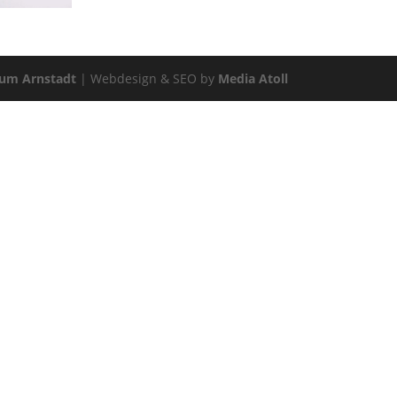
rum Arnstadt
| Webdesign & SEO by
Media Atoll